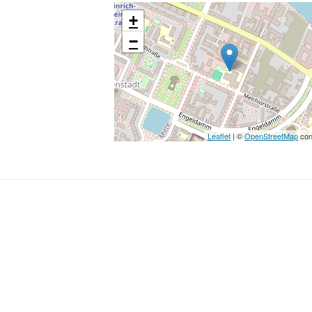
+
−
Leaflet
| ©
OpenStreetMap
con