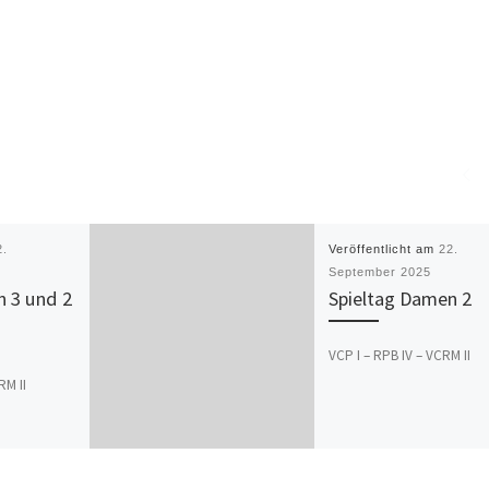
2.
Veröffentlicht am
22.
September 2025
n 3 und 2
Spieltag Damen 2
VCP I – RPB IV – VCRM II
RM II