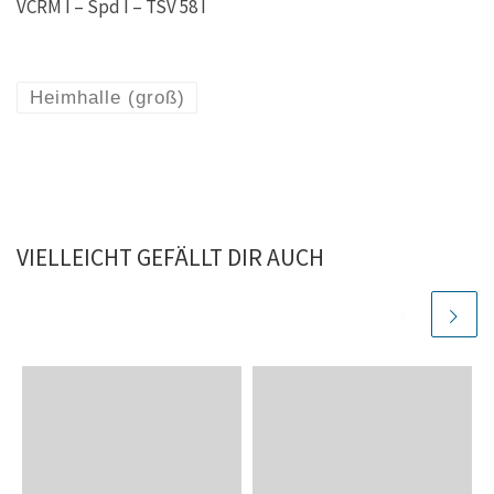
VCRM I – Spd I – TSV 58 I
Heimhalle (groß)
VIELLEICHT GEFÄLLT DIR AUCH