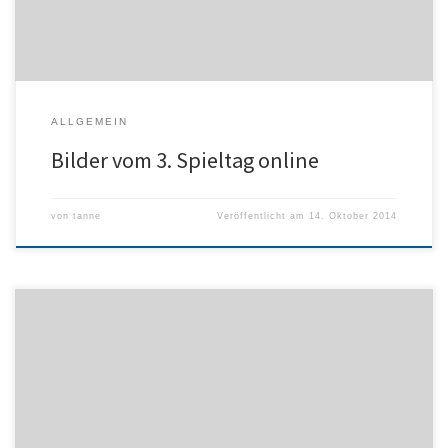
ALLGEMEIN
Bilder vom 3. Spieltag online
von
tanne
Veröffentlicht am
14. Oktober 2014
Die neuen Fotos sind online – nachdem ihr oben die Galerie „Damen 4“
ausgewählt habt, bitte unterhalb der Bilder die entsprechende Galerie
„28.09.14“ anklicken und freuen ;o) Viel Spaß