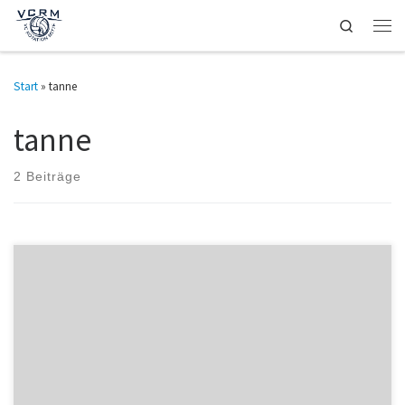
Search
Zum Inhalt springen
Men
Start
»
tanne
tanne
2 Beiträge
Hi- habe gerade die Bilder vom 3. Spieltag eingestellt! Sehr erfolgreich –
1 Sieg und eine seeeehr knappe Niederlage (23:25, 23:25 und 21:25)