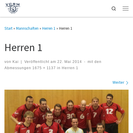
Search
Zum Inhalt springen
Men
Start
»
Mannschaften
»
Herren 1
»
Herren 1
Herren 1
von
Kai
|
Veröffentlicht am
22. Mai 2014
-
mit den
Abmessungen
1675 × 1137
in
Herren 1
Bilder Navigation
Weiter