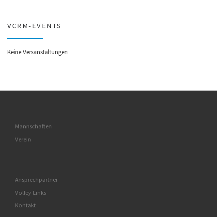
VCRM-EVENTS
Keine Versanstaltungen
Mannschaften
Verein
Ansprechpartner
Volley-Links
Kontakt