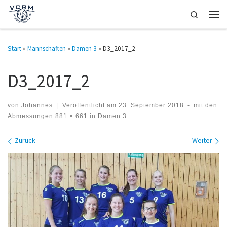
Search
Zum Inhalt springen
Men
Start
»
Mannschaften
»
Damen 3
»
D3_2017_2
D3_2017_2
von
Johannes
|
Veröffentlicht am
23. September 2018
-
mit den
Abmessungen
881 × 661
in
Damen 3
Bilder Navigation
Zurück
Weiter