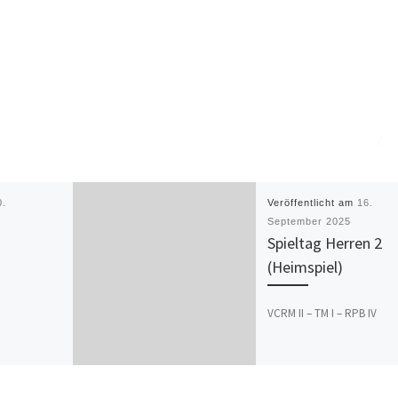
0.
Veröffentlicht am
16.
September 2025
Spieltag Herren 2
(Heimspiel)
VCRM II – TM I – RPB IV