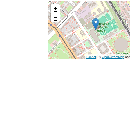
+
−
Leaflet
| ©
OpenStreetMap
con