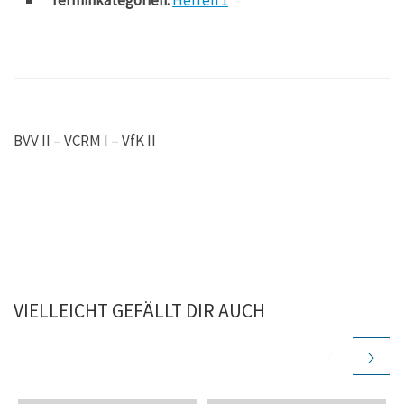
BVV II – VCRM I – VfK II
VIELLEICHT GEFÄLLT DIR AUCH