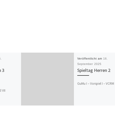
6.
Veröffentlicht am
16.
September 2025
n 3
Spieltag Herren 2
GuMu I – Vorspiel I – VCRM I
d VII