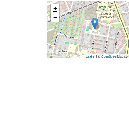
+
−
Leaflet
| ©
OpenStreetMap
con